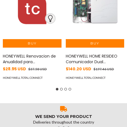
HONEYWELL Renovacion de
HONEYWELL HOME RESIDEO
Anualidad para
Comunicador Dual
Automatización desde App
Ethernet/GSM 4G
$28.95 USD
$140.20 USD
$37.58 USD
$197.46 USD
Total Connect de Honeywell
Compatible con AlarmNet y
MOD: RENUEVATCAUT
HONEYWELL TOTAL CONNECT
Total Connect MOD: LTE-IA
HONEYWELL TOTAL CONNECT
WE SEND YOUR PRODUCT
Deliveries throughout the country