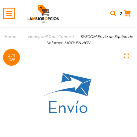
0
Home
-
-
Honeywell Total Connect
-
SYSCOM Envío de Equipo de
Volumen MOD: ENVIOV
23
%
OFF