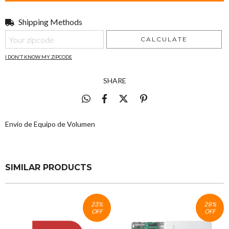
Shipping Methods
Shipping for zipcode:
CHANGE ZIPCODE
CALCULATE
I DON'T KNOW MY ZIPCODE
SHARE
Envío de Equipo de Volumen
SIMILAR PRODUCTS
23
%
29
%
OFF
OFF