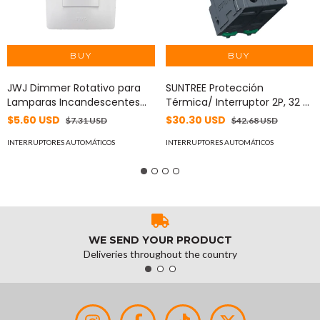
JWJ Dimmer Rotativo para
SUNTREE Protección
Lamparas Incandescentes
Térmica/ Interruptor 2P, 32 A,
y/o Halógeno 300W / 127 V~
Corriente Directa 800 Vcc
$5.60 USD
$30.30 USD
$7.31 USD
$42.68 USD
60 Hz. MOD: JTL-B72-29
para Aplicación Fotovoltaica
INTERRUPTORES AUTOMÁTICOS
Montaje Riel DIN MOD:
INTERRUPTORES AUTOMÁTICOS
SL7N63C32/2P
WE SEND YOUR PRODUCT
Deliveries throughout the country