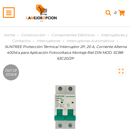
0
Home
-
Construcción
-
Componentes Eléctricos
-
Interruptores y
Contactos
-
Interruptores
-
Interruptores Automáticos
-
SUNTREE Protección Térmica/ Interruptor 2P, 20 A, Corriente Alterna
400Vca para Aplicación Fotovoltaica Montaje Riel DIN MOD: SCB8-
63C20/2P
OUT OF
STOCK