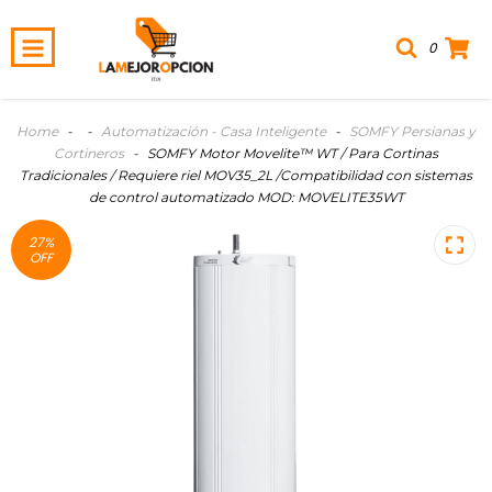
0
Home
-
-
Automatización - Casa Inteligente
-
SOMFY Persianas y
Cortineros
-
SOMFY Motor Movelite™ WT / Para Cortinas
Tradicionales / Requiere riel MOV35_2L /Compatibilidad con sistemas
de control automatizado MOD: MOVELITE35WT
27
%
OFF