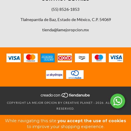
(55) 8526-1853
Tlalnepantla de Baz, Estado de México, C.P. 54069
tienda@lamejoropcion.mx
COPYRIGHT LA MEJOR OPCION BY CREATIVE PLANET - 2026. ALL RIGHTS
RESERVED.
While navigating this site
you accept the use of cookies
to improve your shopping experience.