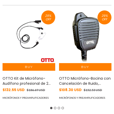
29
%
29
%
OFF
OFF
OTTO Kit de Micrófono-
OTTO Micrófono-Bocina con
Audífono profesional de 2
Cancelación de Ruido,
Cables para KENWOOD NX-
cumple MIL-STD-810,
$132.55 USD
$108.30 USD
$186.69 USD
$152.53 USD
200/300/410/5000, TK-
KENWOOD NX-
480/2180/3180 MOD: V1-
MICRÓFONOS Y PREAMPLIFICADORES
200/300/410/5000, TK-
MICRÓFONOS Y PREAMPLIFICADORES
10695
480/2180/3180 MOD: E2-
RE2KB5111