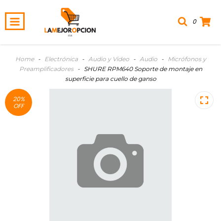
0
Home
-
Electrónica
-
Audio y Video
-
Audio
-
Micrófonos y
Preamplificadores
-
SHURE RPM640 Soporte de montaje en
superficie para cuello de ganso
20
%
OFF