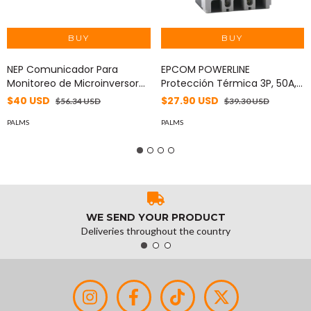
NEP Comunicador Para
EPCOM POWERLINE
Monitoreo de Microinversores
Protección Térmica 3P, 50A,
MOD: BDG-256
Corriente Alterna 690 V CA
$40 USD
$27.90 USD
$56.34 USD
$39.30 USD
Trifásica. MOD: FEM11253P50A
PALMS
PALMS
WE SEND YOUR PRODUCT
Deliveries throughout the country