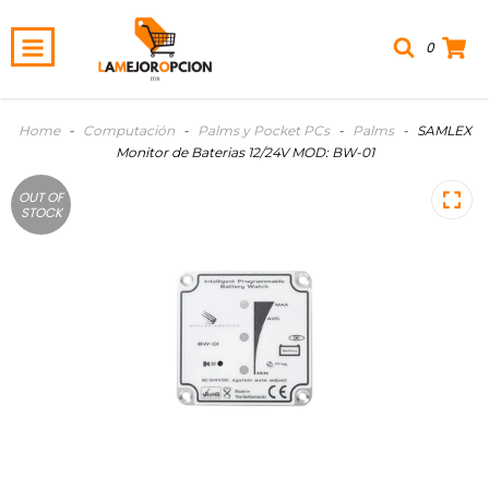
0
Home
-
Computación
-
Palms y Pocket PCs
-
Palms
-
SAMLEX
Monitor de Baterias 12/24V MOD: BW-01
OUT OF
STOCK