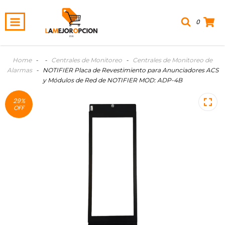
0
Home
-
-
Centrales de Monitoreo
-
Centrales de Monitoreo de
Alarmas
-
NOTIFIER Placa de Revestimiento para Anunciadores ACS
y Módulos de Red de NOTIFIER MOD: ADP-4B
29
%
OFF