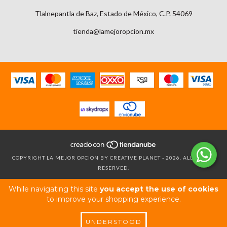
Tlalnepantla de Baz, Estado de México, C.P. 54069
tienda@lamejoropcion.mx
COPYRIGHT LA MEJOR OPCION BY CREATIVE PLANET - 2026. ALL RIGHTS
RESERVED.
While navigating this site
you accept the use of cookies
to improve your shopping experience.
UNDERSTOOD