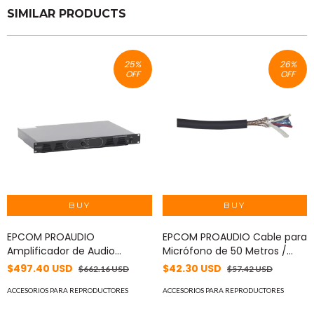
SIMILAR PRODUCTS
25
%
26
%
OFF
OFF
EPCOM PROAUDIO
EPCOM PROAUDIO Cable para
Amplificador de Audio
Micrófono de 50 Metros /
Reforzador | 1 canal | 500w |
Compatible con Conectores
$497.40 USD
$42.30 USD
$662.16 USD
$57.42 USD
Clase D | Salida 100V / 4-16Ω |
XLR, 6.5 mm, 3.5 mm y RCA /
Montaje en rack | RCA MOD:
ACCESORIOS PARA REPRODUCTORES
Alta Fidelidad / Cable
ACCESORIOS PARA REPRODUCTORES
EP1500DSV2
Profesional de ALTA FIDELIDAD