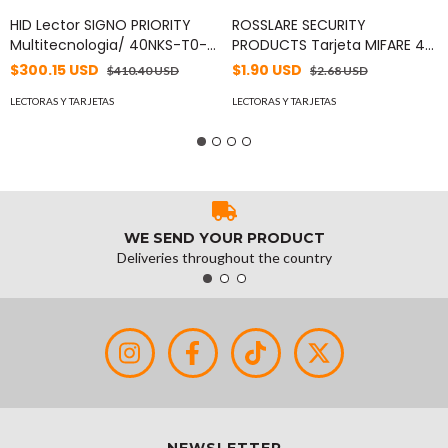
HID Lector SIGNO PRIORITY
ROSSLARE SECURITY
Multitecnologia/ 40NKS-T0-
PRODUCTS Tarjeta MIFARE 4K
000000/ Garantia de Por
RT-X45-26A-3000
$300.15 USD
$1.90 USD
$410.40 USD
$2.68 USD
Vida/ Pigtail/Wiegand &
OSDP MOD: RS40SP
LECTORAS Y TARJETAS
LECTORAS Y TARJETAS
WE SEND YOUR PRODUCT
Deliveries throughout the country