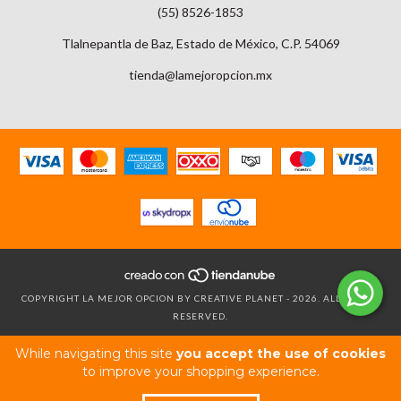
(55) 8526-1853
Tlalnepantla de Baz, Estado de México, C.P. 54069
tienda@lamejoropcion.mx
COPYRIGHT LA MEJOR OPCION BY CREATIVE PLANET - 2026. ALL RIGHTS
RESERVED.
While navigating this site
you accept the use of cookies
to improve your shopping experience.