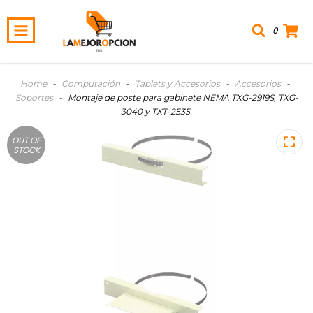
0
Home
-
Computación
-
Tablets y Accesorios
-
Accesorios
-
Soportes
-
Montaje de poste para gabinete NEMA TXG-2919S, TXG-
3040 y TXT-2535.
OUT OF
STOCK