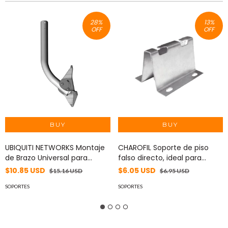
28
%
13
%
OFF
OFF
UBIQUITI NETWORKS Montaje
CHAROFIL Soporte de piso
de Brazo Universal para
falso directo, ideal para
suscriptores Ubiquiti
llegada a Rack, con acabado
$10.85 USD
$6.05 USD
$15.16 USD
$6.95 USD
Networks MOD: UBAM
Electro Zinc MOD: MG-51-
SOPORTES
142EZ
SOPORTES