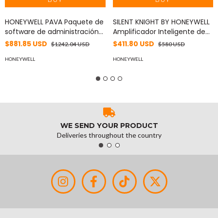
HONEYWELL PAVA Paquete de
SILENT KNIGHT BY HONEYWELL
software de administración
Amplificador Inteligente de
X-SMART, incluye 1 Servidor y
125 Watts para Sistema de
$881.85 USD
$411.80 USD
$1242.04 USD
$580 USD
1 cliente MOD: XSPT900
Evacuación por Voz, con
HONEYWELL
Fuente de Alimentación y
HONEYWELL
Respaldo de Batería MOD:
ECS125W
WE SEND YOUR PRODUCT
Deliveries throughout the country