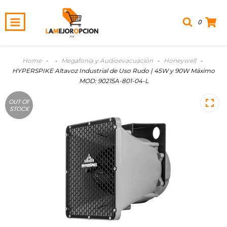
0
Home
-
-
Megafonía y Audioevacuación
-
Honeywell
-
HYPERSPIKE Altavoz Industrial de Uso Rudo | 45W y 90W Máximo
MOD: 90215A-801-04-L
OUT OF
STOCK