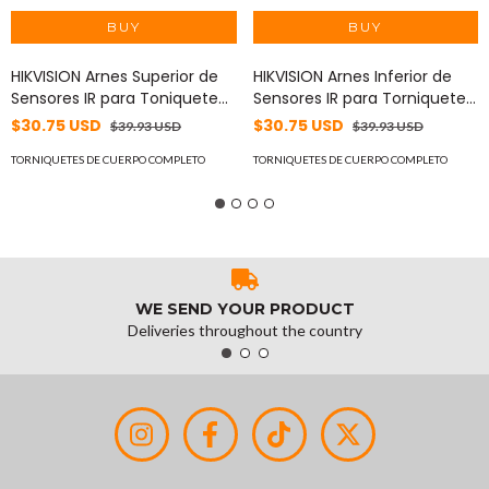
HIKVISION Arnes Superior de
HIKVISION Arnes Inferior de
Sensores IR para Toniquete
Sensores IR para Torniquete
de Medio Cuerpo / DS-
de Medio Cuerpo Mod DS-
$30.75 USD
$30.75 USD
$39.93 USD
$39.93 USD
K3B501SX MOD: 101514821
K3B501SX MOD: 101514823
TORNIQUETES DE CUERPO COMPLETO
TORNIQUETES DE CUERPO COMPLETO
WE SEND YOUR PRODUCT
Deliveries throughout the country