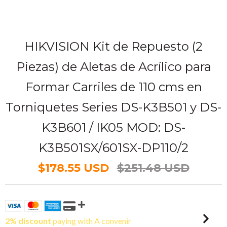
HIKVISION Kit de Repuesto (2
Piezas) de Aletas de Acrílico para
Formar Carriles de 110 cms en
Torniquetes Series DS-K3B501 y DS-
K3B601 / IK05 MOD: DS-
K3B501SX/601SX-DP110/2
$178.55 USD
$251.48 USD
2% discount
paying with A convenir