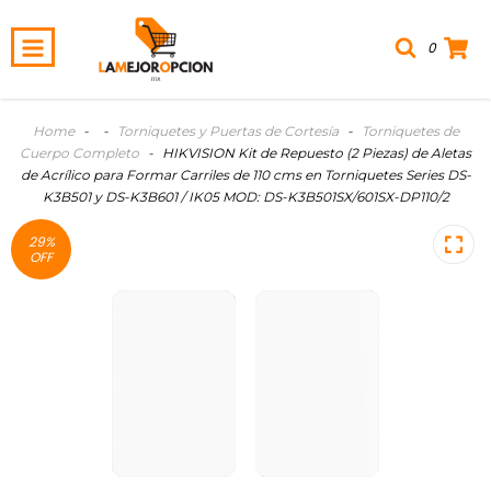
0
Home
-
-
Torniquetes y Puertas de Cortesía
-
Torniquetes de
Cuerpo Completo
-
HIKVISION Kit de Repuesto (2 Piezas) de Aletas
de Acrílico para Formar Carriles de 110 cms en Torniquetes Series DS-
K3B501 y DS-K3B601 / IK05 MOD: DS-K3B501SX/601SX-DP110/2
29
%
OFF