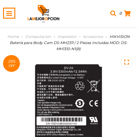
0
Home
-
Computación
-
Impresión
-
Accesorios
-
HIKVISION
Batería para Body Cam DS-MH2311 / 2 Piezas Incluidas MOD: DS-
MH1310-N1(B)
29
%
OFF