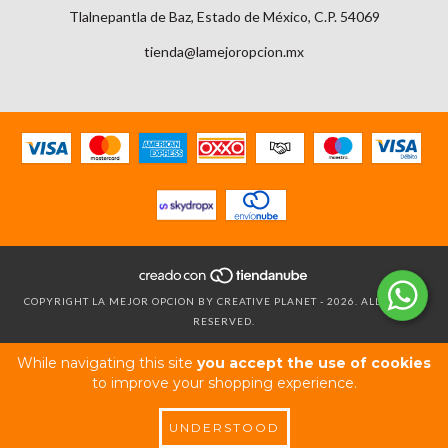
Tlalnepantla de Baz, Estado de México, C.P. 54069
tienda@lamejoropcion.mx
COPYRIGHT LA MEJOR OPCION BY CREATIVE PLANET - 2026. ALL RIGHTS
RESERVED.
While navigating this site
you accept the use of cookies
to improve your shopping experience.
UNDERSTOOD