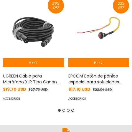
29
%
22
%
OFF
OFF
UGREEN Cable para
EPCOM Botón de pánico
Micrófono XLR Tipo Canon
especial para soluciones
Macho a Hembra / 10 Metros
móviles XMR MOD: XMRPANIC
$19.70 USD
$17.10 USD
$27.75 USD
$22.04 USD
/ Plug & Play /
Antiinterferencias / Triple
ACCESORIOS
ACCESORIOS
Blindaje / Alta Calidad / Color
Negro 20714