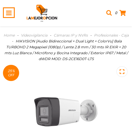
0
Home
-
Videovigilancia
-
Cámaras IP y NVRs
-
Profesionales - Caja
-
HIKVISION [Audio Bidireccional + Dual Light + ColorVu] Bala
TURBOHD 2 Megapixel (1080p) / Lente 2.8 mm / 30 mts IR EXIR + 20
mts Luz Blanca / Micrófono y Bocina Integrado / Exterior IP67 / Metal /
dWDR MOD: DS-2CE16D0T-LTS
25
%
OFF