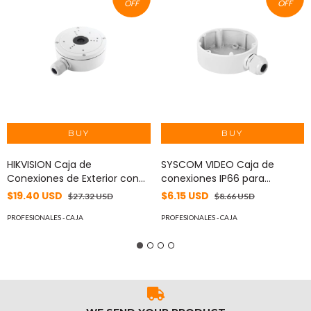
OFF
OFF
HIKVISION Caja de
SYSCOM VIDEO Caja de
Conexiones de Exterior con
conexiones IP66 para
Tapa para Cámaras Tipo
cámaras minidomo MOD:
$19.40 USD
$6.15 USD
$27.32 USD
$8.66 USD
Domo, Turret y Bala / IP66
DS1280ZJDM18AX
DS-1280ZJ-S
PROFESIONALES - CAJA
PROFESIONALES - CAJA