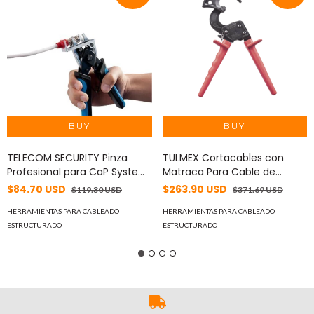
TELECOM SECURITY Pinza
TULMEX Cortacables con
Profesional para CaP System
Matraca Para Cable de
MOD: PROCAP
Cobre (600 MCM) y Aluminio
$84.70 USD
$263.90 USD
$119.30 USD
$371.69 USD
(750 MCM). 63-060
HERRAMIENTAS PARA CABLEADO
HERRAMIENTAS PARA CABLEADO
ESTRUCTURADO
ESTRUCTURADO