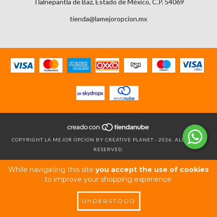
Tlalnepantla de Baz, Estado de México, C.P. 54069
tienda@lamejoropcion.mx
COPYRIGHT LA MEJOR OPCION BY CREATIVE PLANET - 2026. ALL RIGHTS
RESERVED.
While navigating this site
you accept the use of cookies
to improve your shopping experience.
UNDERSTOOD