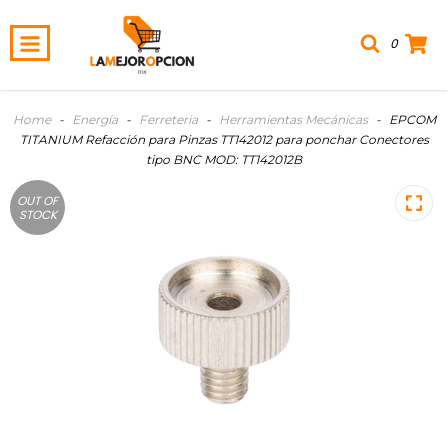
0
Home
-
Energía
-
Ferreteria
-
Herramientas Mecánicas
-
EPCOM
TITANIUM Refacción para Pinzas TT142012 para ponchar Conectores
tipo BNC MOD: TT142012B
OUT OF
STOCK