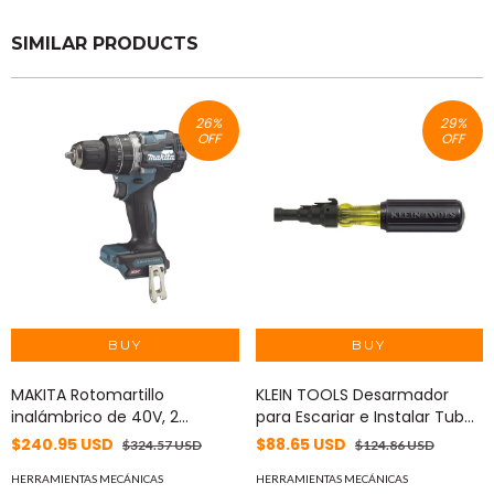
SIMILAR PRODUCTS
26
%
29
%
OFF
OFF
MAKITA Rotomartillo
KLEIN TOOLS Desarmador
inalámbrico de 40V, 2
para Escariar e Instalar Tubo
velocidades , sin Cargador ni
Conduit (pared delgada).
$240.95 USD
$88.65 USD
$324.57 USD
$124.86 USD
Batería. MOD: HP002GZ
85191
HERRAMIENTAS MECÁNICAS
HERRAMIENTAS MECÁNICAS