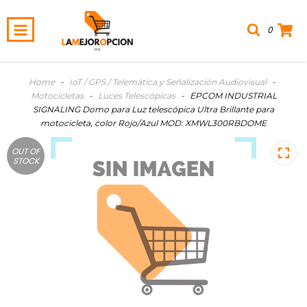
0
Home
-
IoT / GPS / Telemática y Señalización Audiovisual
-
Motocicletas
-
Luces Telescópicas
-
EPCOM INDUSTRIAL
SIGNALING Domo para Luz telescópica Ultra Brillante para
motocicleta, color Rojo/Azul MOD: XMWL300RBDOME
OUT OF
STOCK