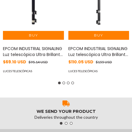
EPCOM INDUSTRIAL SIGNALING
EPCOM INDUSTRIAL SIGNALING
Luz telescópica Ultra Brillante
Luz telescópica Ultra Brillante
para motocicleta, color
para motocicleta, color
$69.10 USD
$110.05 USD
$95.14 USD
$155 USD
Ámbar MOD: XMWL100A
Rojo/Azul MOD: XMWL300RB
LUCES TELESCÓPICAS
LUCES TELESCÓPICAS
WE SEND YOUR PRODUCT
Deliveries throughout the country