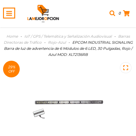
0
Home
-
IoT / GPS / Telemática y Señalización Audiovisual
-
Barras
Directoras de Tráfico
-
Rojo-Azul
-
EPCOM INDUSTRIAL SIGNALING
Barra de luz de advertencia de 6 Módulos de 6 LED, 30 Pulgadas, Rojo /
Azul MOD: XLT2136RB
29
%
OFF