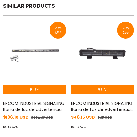
SIMILAR PRODUCTS
29
%
29
%
OFF
OFF
EPCOM INDUSTRIAL SIGNALING
EPCOM INDUSTRIAL SIGNALING
Barra de luz de advertencia
Barra de Luz de Advertencia,
de 6 Módulos de 6 LED, 30
2 Módulos de 6 LED, 11
$136.10 USD
$46.15 USD
$191.69 USD
$65 USD
Pulgadas, Rojo / Claro MOD:
Pulgadas Ámbar MOD:
XLT2136RW
ROJO-AZUL
XLT2132A
ROJO-AZUL