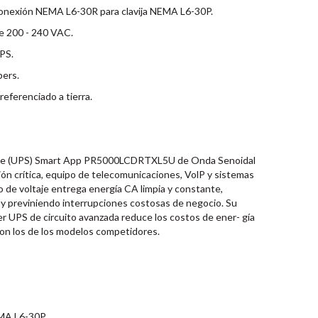
onexión NEMA L6-30R para clavija NEMA L6-30P.
de 200 - 240 VAC.
PS.
pers.
referenciado a tierra.
ible (UPS) Smart App PR5000LCDRTXL5U de Onda Senoidal
ón crítica, equipo de telecomunicaciones, VolP y sistemas
 de voltaje entrega energía CA limpia y constante,
y previniendo interrupciones costosas de negocio. Su
UPS de circuito avanzada reduce los costos de ener- gía
n los de los modelos competidores.
EMA L6-30P