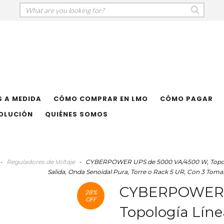
 A MEDIDA
CÓMO COMPRAR EN LMO
CÓMO PAGAR
VOLUCIÓN
QUIÉNES SOMOS
-
Reguladores de Voltaje
-
CYBERPOWER UPS de 5000 VA/4500 W, Topologí
Salida, Onda Senoidal Pura, Torre o Rack 5 UR, Con 3
CYBERPOWER U
28
%
OFF
Topología Línea