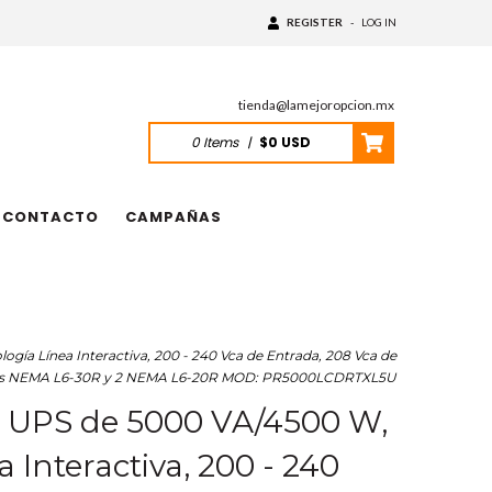
REGISTER
-
LOG IN
tienda@lamejoropcion.mx
0
Items
|
$0 USD
CONTACTO
CAMPAÑAS
a Línea Interactiva, 200 - 240 Vca de Entrada, 208 Vca de
 Tomas NEMA L6-30R y 2 NEMA L6-20R MOD: PR5000LCDRTXL5U
PS de 5000 VA/4500 W,
 Interactiva, 200 - 240