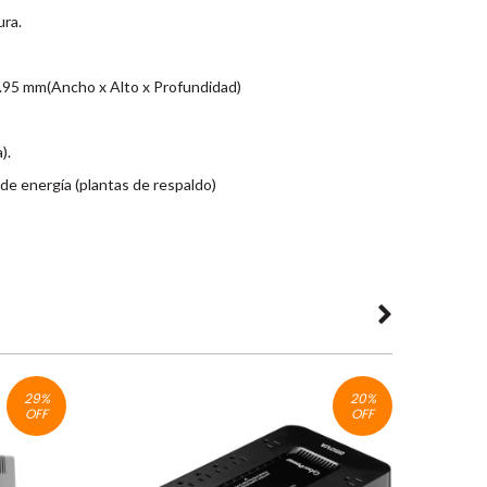
ura.
.95 mm(Ancho x Alto x Profundidad)
).
e energía (plantas de respaldo)
29
%
20
%
OFF
OFF