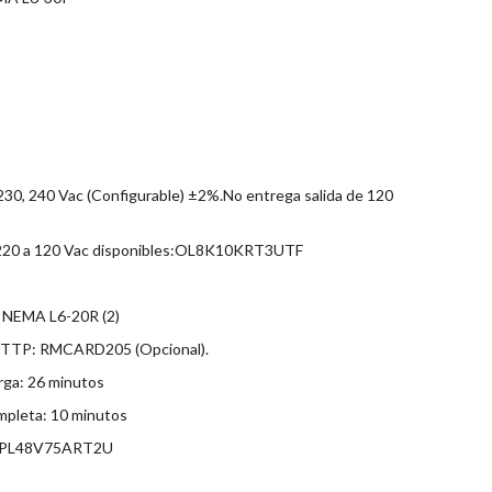
 230, 240 Vac (Configurable) ±2%.No entrega salida de 120
 220 a 120 Vac disponibles:OL8K10KRT3UTF
 NEMA L6-20R (2)
HTTP: RMCARD205 (Opcional).
rga: 26 minutos
mpleta: 10 minutos
s:BPL48V75ART2U