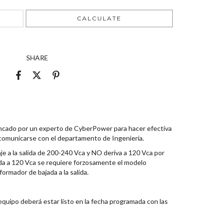
CHANGE ZIPCODE
CALCULATE
SHARE
ancado por un experto de CyberPower para hacer efectiva
 comunicarse con el departamento de Ingeniería.
je a la salida de 200-240 Vca y NO deriva a 120 Vca por
lida a 120 Vca se requiere forzosamente el modelo
ador de bajada a la salida.
 equipo deberá estar listo en la fecha programada con las