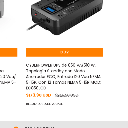
CYBERPOWER UPS de 850 VA/510 W,
CYBERPO
ea
Topología Standby con Modo
Topolog
 120 Vca/
Ahorrador ECO, Entrada 120 Vca NEMA
NEMA 5-
 NEMA 5-
5-15P, Con 12 Tomas NEMA 5-15R MOD:
Con 8 T
EC850LCD
CP425S
$173.90 USD
$90.05
$216.58 USD
REGULADORES DE VOLTAJE
REGULADOR