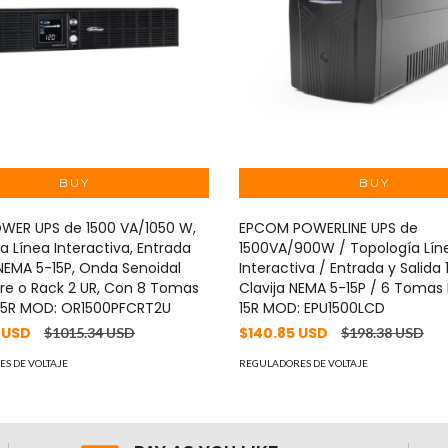
WER UPS de 1500 VA/1050 W,
EPCOM POWERLINE UPS de
a Línea Interactiva, Entrada
1500VA/900W / Topología Lín
NEMA 5-15P, Onda Senoidal
Interactiva / Entrada y Salida
rre o Rack 2 UR, Con 8 Tomas
Clavija NEMA 5-15P / 6 Tomas
15R MOD: OR1500PFCRT2U
15R MOD: EPU1500LCD
 USD
$140.85 USD
$1015.34 USD
$198.38 USD
S DE VOLTAJE
REGULADORES DE VOLTAJE