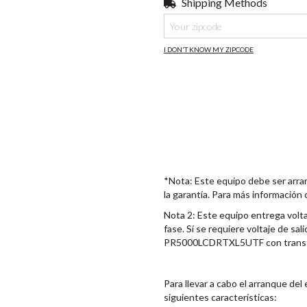
Shipping Methods
Shipping for zipcode:
I DON'T KNOW MY ZIPCODE
*Nota: Este equipo debe ser arr
la garantía. Para más información
Nota 2: Este equipo entrega volta
fase. Sí se requiere voltaje de sa
PR5000LCDRTXL5UTF con transform
Para llevar a cabo el arranque del
siguientes características: