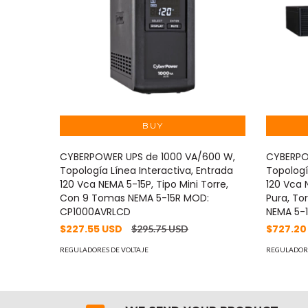
CYBERPOWER UPS de 1000 VA/600 W,
CYBERPO
Topología Línea Interactiva, Entrada
Topologí
120 Vca NEMA 5-15P, Tipo Mini Torre,
120 Vca 
Con 9 Tomas NEMA 5-15R MOD:
Pura, To
CP1000AVRLCD
NEMA 5-
$227.55 USD
$727.20
$295.75 USD
REGULADORES DE VOLTAJE
REGULADORE