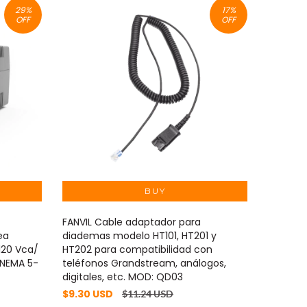
29
%
17
%
OFF
OFF
FANVIL Cable adaptador para
CYBERPO
ea
diademas modelo HT101, HT201 y
Topolog
 120 Vca/
HT202 para compatibilidad con
NEMA 5-
 NEMA 5-
teléfonos Grandstream, análogos,
Con 8 T
digitales, etc. MOD: QD03
CP425S
$9.30 USD
$90.05
$11.24 USD