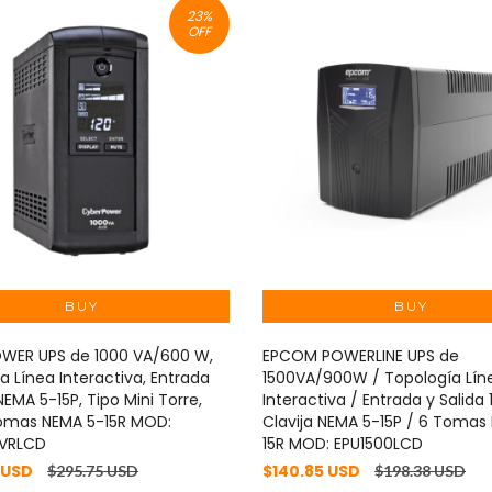
23
%
OFF
WER UPS de 1000 VA/600 W,
EPCOM POWERLINE UPS de
a Línea Interactiva, Entrada
1500VA/900W / Topología Lín
NEMA 5-15P, Tipo Mini Torre,
Interactiva / Entrada y Salida
omas NEMA 5-15R MOD:
Clavija NEMA 5-15P / 6 Tomas
VRLCD
15R MOD: EPU1500LCD
 USD
$140.85 USD
$295.75 USD
$198.38 USD