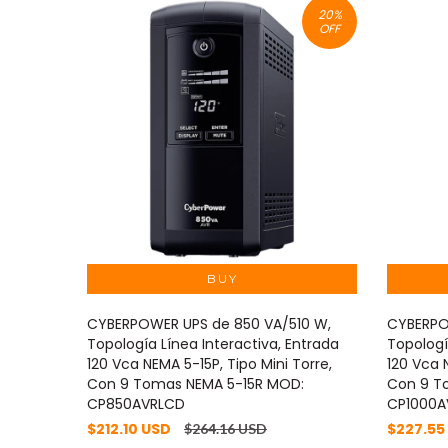
20
%
OFF
CYBERPOWER UPS de 850 VA/510 W,
CYBERPO
Topología Línea Interactiva, Entrada
Topologí
120 Vca NEMA 5-15P, Tipo Mini Torre,
120 Vca 
Con 9 Tomas NEMA 5-15R MOD:
Con 9 T
CP850AVRLCD
CP1000A
$212.10 USD
$227.55
$264.16 USD