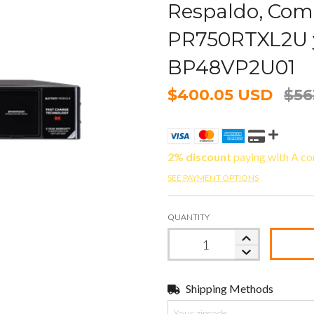
Respaldo, Com
PR750RTXL2U 
BP48VP2U01
$400.05 USD
$56
2% discount
paying with A co
SEE PAYMENT OPTIONS
QUANTITY
Shipping Methods
Shipping for zipcode: