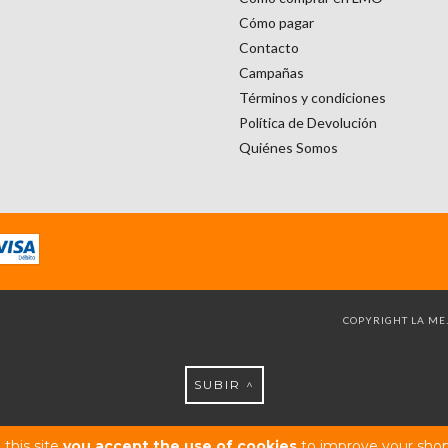
Cómo pagar
Contacto
Campañas
Términos y condiciones
Política de Devolución
Quiénes Somos
COPYRIGHT LA MEJ
SUBIR ^
 this site
you accept the use of cookies
to improve your shop