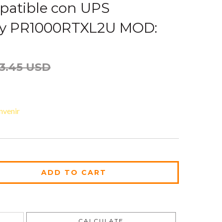
patible con UPS
y PR1000RTXL2U MOD:
3.45 USD
nvenir
CHANGE ZIPCODE
CALCULATE