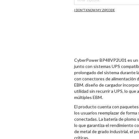
I DON'T KNOW MY ZIPCODE
CyberPower BP48VP2U01 es un Mód
junto con sistemas UPS compatib
prolongado del sistema durante la 
con conectores de alimentación d
EBM. diseño de cargador incorpo
utilidad sin recurrir a UPS, lo que
múltiples EBM.
El producto cuenta con paquetes d
los usuarios reemplazar de forma s
conectadas. La batería de plomo s
lo que garantiza el rendimiento c
de metal de grado industrial, el 
críticas.