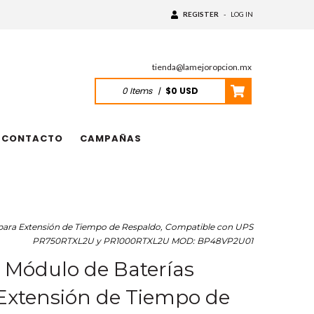
REGISTER
-
LOG IN
tienda@lamejoropcion.mx
0
Items
|
$0 USD
CONTACTO
CAMPAÑAS
ara Extensión de Tiempo de Respaldo, Compatible con UPS
PR750RTXL2U y PR1000RTXL2U MOD: BP48VP2U01
ódulo de Baterías
Extensión de Tiempo de