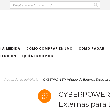
 A MEDIDA
CÓMO COMPRAR EN LMO
CÓMO PAGAR
VOLUCIÓN
QUIÉNES SOMOS
-
Reguladores de Voltaje
-
CYBERPOWER Módulo de Baterías Externas p
CYBERPOWER M
29
%
OFF
Externas para 