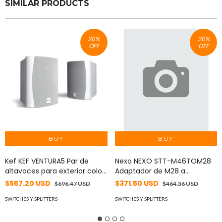
SIMILAR PRODUCTS
20
%
20
%
OFF
OFF
Kef KEF VENTURA5 Par de
Nexo NEXO STT-M46TOM28
altavoces para exterior color
Adaptador de M28 a
blanco MOD:
BTBumper MOD: STT-
$557.20 USD
$371.50 USD
$696.47 USD
$464.36 USD
VENTURA5(WHT)
M46TOM28
SWITCHES Y SPLITTERS
SWITCHES Y SPLITTERS