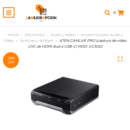
0
Home
-
Electrónica
-
Audio y Video
-
Accesorios para Audio y
Video
-
Switches y Splitters
-
ATEN CAMLIVE PRO (captura de vídeo
UVC de HDMI dual a USB-C) MOD: UC3022
29
%
OFF