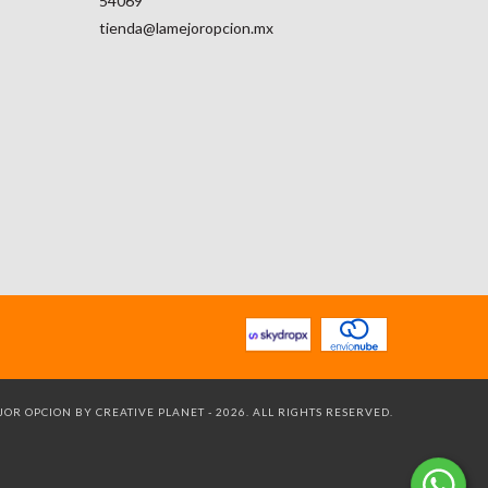
54069
tienda@lamejoropcion.mx
OR OPCION BY CREATIVE PLANET - 2026. ALL RIGHTS RESERVED.