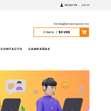
REGISTER
-
LOG IN
tienda@lamejoropcion.mx
0
Items
|
$0 USD
CONTACTO
CAMPAÑAS