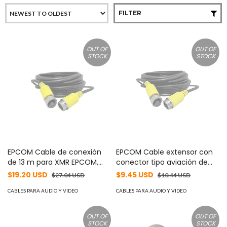
FILTER
OUT OF
OUT OF
STOCK
STOCK
EPCOM Cable de conexión
EPCOM Cable extensor con
de 13 m para XMR EPCOM,
conector tipo aviación de
conectores de aviación,
5m solo para soluciones de
$19.20 USD
$9.45 USD
$27.04 USD
$10.44 USD
reforzado para instalaciones
videovigilancia móvil XMR
MOD: XMREXT13M
CABLES PARA AUDIO Y VIDEO
MOD: XMREXT5MV2
CABLES PARA AUDIO Y VIDEO
OUT OF
OUT OF
STOCK
STOCK