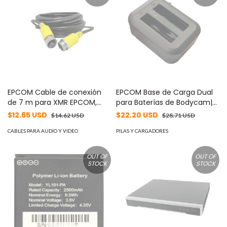
EPCOM Cable de conexión
EPCOM Base de Carga Dual
de 7 m para XMR EPCOM,
para Baterías de Bodycam|
conectores de aviación,
Compatible con XMRX5V2|
$12.65 USD
$22.20 USD
$14.62 USD
$28.71 USD
reforzado para instalaciones
Diseño Compacto | Carga
MOD: XMREXT7M
CABLES PARA AUDIO Y VIDEO
Rápida Dual | Indicadores de
PILAS Y CARGADORES
Estado| Material ABS | No
incluye Bateria. MOD:
OUT OF
OUT OF
XMRX5V2BATDOCK
STOCK
STOCK