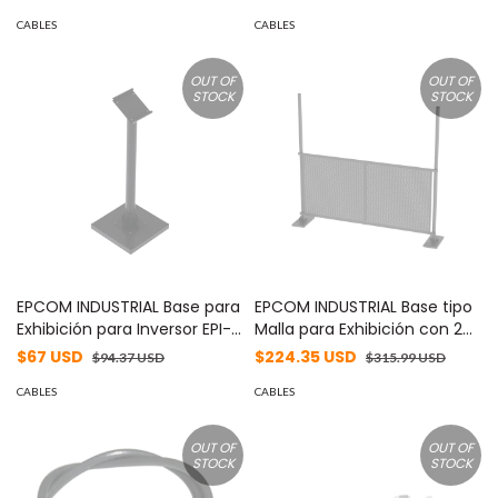
MOUNT
BASE-CEL
CABLES
CABLES
OUT OF
OUT OF
STOCK
STOCK
EPCOM INDUSTRIAL Base para
EPCOM INDUSTRIAL Base tipo
Exhibición para Inversor EPI-
Malla para Exhibición con 2
2000-48. MOD: EXPO-BASE-
Postes. MOD: EXPO-BASE-
$67 USD
$224.35 USD
$94.37 USD
$315.99 USD
INV1
MALLA
CABLES
CABLES
OUT OF
OUT OF
STOCK
STOCK