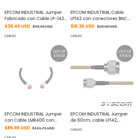
EPCOM INDUSTRIAL Jumper
EPCOM INDUSTRIAL Cable
Fabricado con Cable LP-142
LP142 con conectores BNC
conectores BNC/N Hembra
Macho / UHF Macho. MOD:
$39.45 USD
$16.35 USD
$55.56 USD
$23.03 USD
de 110 cm. MOD:
SBNC142KUHF60
SBNC142KNH110
CABLES
CABLES
OUT OF
OUT OF
STOCK
STOCK
EPCOM INDUSTRIAL Jumper
EPCOM INDUSTRIAL Jumper
con Cable LMR400 con
de 60cm, cable LP142,
Conectores N Macho / N
conectores N Macho/TNC
$85.65 USD
$111.71 USD
CABLES
Macho de 15 metros. MOD:
Macho Inverso. MOD:
CABLES