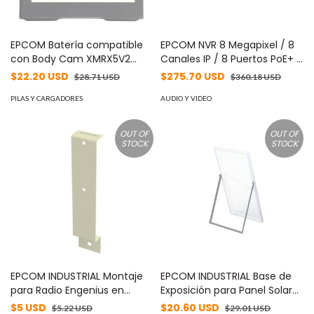
EPCOM Batería compatible
EPCOM NVR 8 Megapixel / 8
con Body Cam XMRX5V2
Canales IP / 8 Puertos PoE+ /
MOD: XMRX5V2BATTERY
4K video output / up to 8MP
$22.20 USD
$275.70 USD
$28.71 USD
$360.18 USD
recording. MOD: XR28A/8P
PILAS Y CARGADORES
AUDIO Y VIDEO
OUT OF
OUT OF
STOCK
STOCK
EPCOM INDUSTRIAL Montaje
EPCOM INDUSTRIAL Base de
para Radio Engenius en
Exposición para Panel Solar
Antena TXPRO. MOD: EN-
TSM-320-PD14. MOD: EXPO-
$5 USD
$20.60 USD
$5.22 USD
$29.01 USD