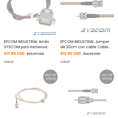
EPCOM INDUSTRIAL Arnés
EPCOM INDUSTRIAL Jumper
SYSCOM para Kenwood
de 30cm con cable Cable
TK7102 / 8102 / 7100 / 8100.
LP142 con conectores BNC
$17.80 USD
$12.50 USD
$25.07 USD
$16.39 USD
MOD: KRR-0015S
MACHO/MINI UHF MACHO.
CABLES
MOD: SBNC142KMIN30
CABLES
OUT OF
OUT OF
STOCK
STOCK