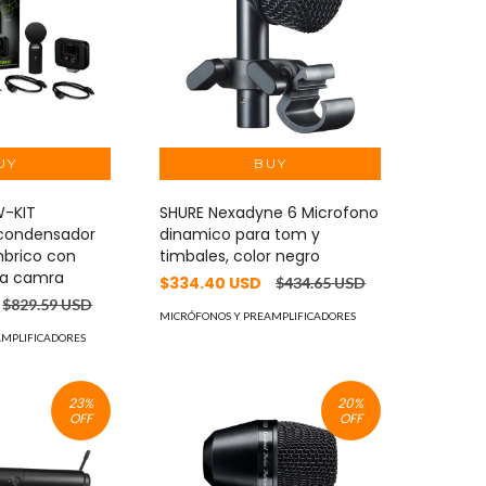
-KIT
SHURE Nexadyne 6 Microfono
 condensador
dinamico para tom y
mbrico con
timbales, color negro
ra camra
$334.40 USD
$434.65 USD
$829.59 USD
MICRÓFONOS Y PREAMPLIFICADORES
AMPLIFICADORES
23
%
20
%
OFF
OFF