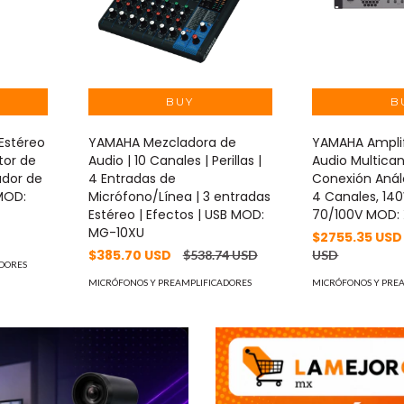
Estéreo
YAMAHA Mezcladora de
YAMAHA Ampli
ctor de
Audio | 10 Canales | Perillas |
Audio Multica
ador de
4 Entradas de
Conexión Anál
MOD:
Micrófono/Línea | 3 entradas
4 Canales, 14
Estéreo | Efectos | USB MOD:
70/100V MOD:
MG-10XU
$2755.35 US
$385.70 USD
$538.74 USD
USD
DORES
MICRÓFONOS Y PREAMPLIFICADORES
MICRÓFONOS Y PRE