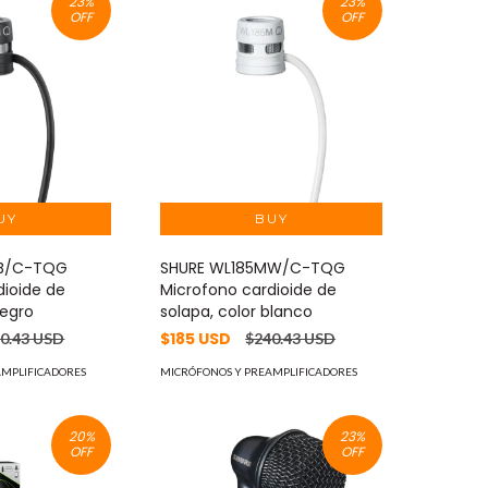
23
%
23
%
OFF
OFF
MB/C-TQG
SHURE WL185MW/C-TQG
dioide de
Microfono cardioide de
negro
solapa, color blanco
$185 USD
0.43 USD
$240.43 USD
AMPLIFICADORES
MICRÓFONOS Y PREAMPLIFICADORES
20
%
23
%
OFF
OFF