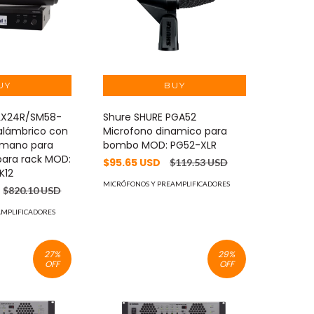
BLX24R/SM58-
Shure SHURE PGA52
nalámbrico con
Microfono dinamico para
 mano para
bombo MOD: PG52-XLR
para rack MOD:
$95.65 USD
$119.53 USD
K12
MICRÓFONOS Y PREAMPLIFICADORES
$820.10 USD
AMPLIFICADORES
27
%
29
%
OFF
OFF