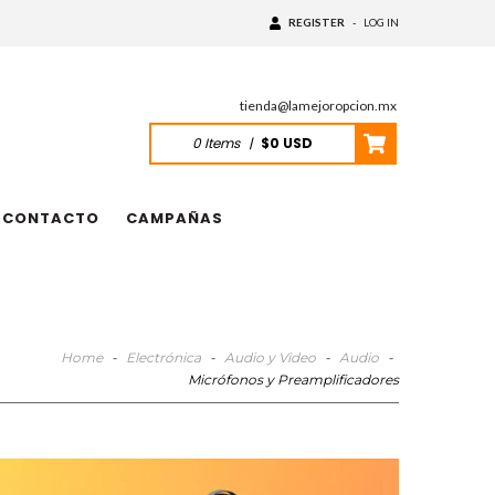
REGISTER
-
LOG IN
tienda@lamejoropcion.mx
0
Items
|
$0 USD
CONTACTO
CAMPAÑAS
Home
-
Electrónica
-
Audio y Video
-
Audio
-
Micrófonos y Preamplificadores