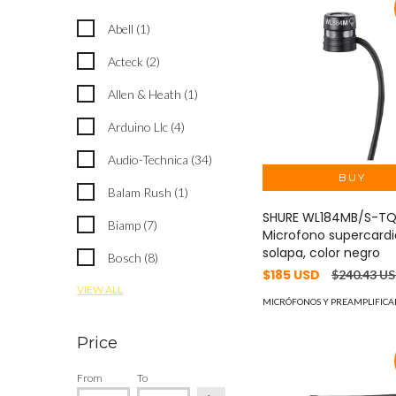
Abell (1)
Acteck (2)
Allen & Heath (1)
Arduino Llc (4)
Audio-Technica (34)
Balam Rush (1)
SHURE WL184MB/S-T
Biamp (7)
Microfono supercardi
solapa, color negro
Bosch (8)
$185 USD
$240.43 U
VIEW ALL
MICRÓFONOS Y PREAMPLIFICA
Price
From
To