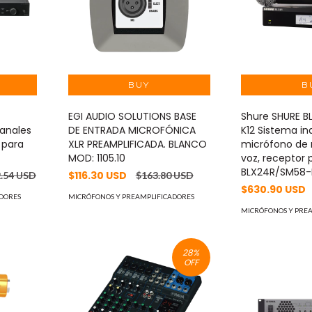
EGI AUDIO SOLUTIONS BASE
Shure SHURE 
anales
DE ENTRADA MICROFÓNICA
K12 Sistema i
 para
XLR PREAMPLIFICADA. BLANCO
micrófono de
MOD: 1105.10
voz, receptor 
BLX24R/SM58-
$116.30 USD
.54 USD
$163.80 USD
$630.90 USD
DORES
MICRÓFONOS Y PREAMPLIFICADORES
MICRÓFONOS Y PRE
28
%
OFF