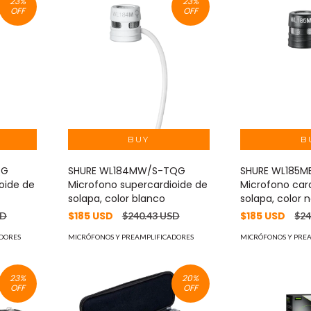
23
%
23
%
OFF
OFF
QG
SHURE WL184MW/S-TQG
SHURE WL185
oide de
Microfono supercardioide de
Microfono car
solapa, color blanco
solapa, color 
$185 USD
$185 USD
SD
$240.43 USD
$24
DORES
MICRÓFONOS Y PREAMPLIFICADORES
MICRÓFONOS Y PRE
23
%
20
%
OFF
OFF