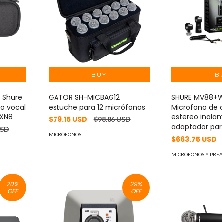
 Shure
GATOR SH-MICBAG12
SHURE MV88+W
o vocal
estuche para 12 micrófonos
Microfono de
NXN8
estereo inala
$79.15 USD
$98.86 USD
adaptador pa
USD
MICRÓFONOS
$663.75 USD
MICRÓFONOS Y PRE
20
%
29
%
OFF
OFF