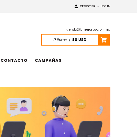
REGISTER
-
LOG IN
tienda@lamejoropcion.mx
0
Items
|
$0 USD
CONTACTO
CAMPAÑAS