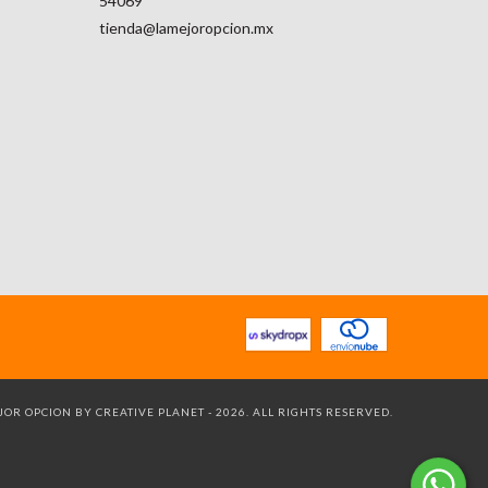
54069
tienda@lamejoropcion.mx
OR OPCION BY CREATIVE PLANET - 2026. ALL RIGHTS RESERVED.