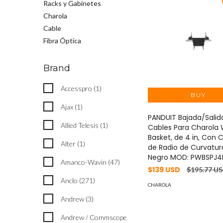
Racks y Gabinetes
Charola
Cable
Fibra Óptica
Brand
Accesspro (1)
Ajax (1)
PANDUIT Bajada/Salid
Allied Telesis (1)
Cables Para Charola 
Basket, de 4 in, Con 
Alter (1)
de Radio de Curvatura
Negro MOD: PWBSPJ4
Amanco-Wavin (47)
$139 USD
$195.77 U
Anclo (271)
CHAROLA
Andrew (3)
Andrew / Commscope