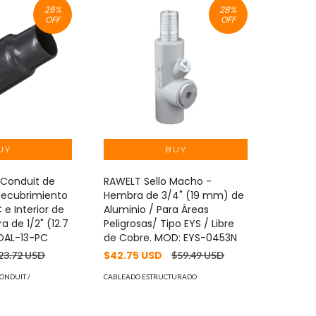
26
%
28
%
OFF
OFF
 Conduit de
RAWELT Sello Macho -
Recubrimiento
Hembra de 3/4" (19 mm) de
 e Interior de
Aluminio / Para Áreas
a de 1/2" (12.7
Peligrosas/ Tipo EYS / Libre
OAL-13-PC
de Cobre. MOD: EYS-0453N
$42.75 USD
23.72 USD
$59.49 USD
ONDUIT /
CABLEADO ESTRUCTURADO