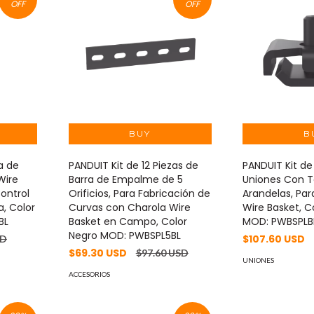
OFF
OFF
a de
PANDUIT Kit de 12 Piezas de
PANDUIT Kit de
Wire
Barra de Empalme de 5
Uniones Con To
Control
Orificios, Para Fabricación de
Arandelas, Par
, Color
Curvas con Charola Wire
Wire Basket, C
BL
Basket en Campo, Color
MOD: PWBSPLB
Negro MOD: PWBSPL5BL
$107.60 USD
SD
$69.30 USD
$97.60 USD
UNIONES
ACCESORIOS