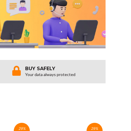
BUY SAFELY
Your data always protected
29
%
29
%