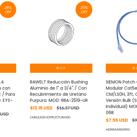
28
%
20
%
OFF
OFF
.4
RAWELT Reducción Bushing
SIEMON Patch
u con
Aluminio de 1" a 3/4" / Con
Modular Cat5e
 / Para
Recubrimiento de Uretano
CM/LS0H, 3ft, C
: EYS-
Purpura. MOD: RBA-2519-UR
Versión Bulk 
Individual) M
$13.15 USD
$16.37 USD
06B
 USD
CABLEADO ESTRUCTURADO
$7.55 USD
$9
HERRAMIENTAS