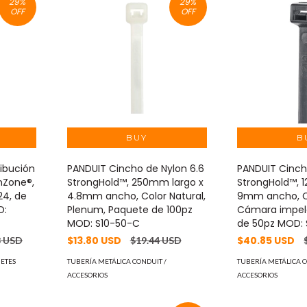
29
%
29
%
OFF
OFF
ribución
PANDUIT Cincho de Nylon 6.6
PANDUIT Cinch
nZone®,
StrongHold™, 250mm largo x
StrongHold™, 
24, de
4.8mm ancho, Color Natural,
9mm ancho, C
D:
Plenum, Paquete de 100pz
Cámara impel
MOD: S10-50-C
de 50pz MOD: 
$13.80 USD
$40.85 USD
3 USD
$19.44 USD
ETES
TUBERÍA METÁLICA CONDUIT /
TUBERÍA METÁLICA C
ACCESORIOS
ACCESORIOS