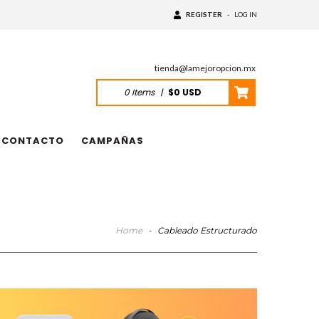
REGISTER
-
LOG IN
tienda@lamejoropcion.mx
0
Items
|
$0 USD
CONTACTO
CAMPAÑAS
Home
-
Cableado Estructurado