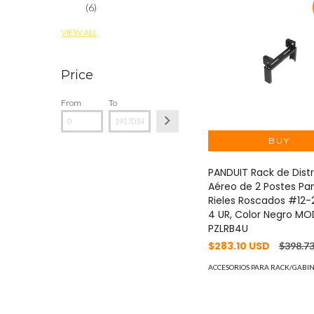
(6)
VIEW ALL
Price
From
To
PANDUIT Rack de Dist
Aéreo de 2 Postes Pa
Rieles Roscados #12-
4 UR, Color Negro MO
PZLRB4U
$283.10 USD
$398.7
ACCESORIOS PARA RACK/GABIN