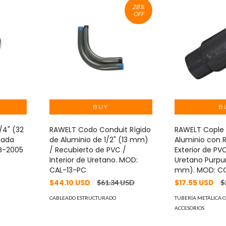
28
%
OFF
/4" (32
RAWELT Codo Conduit Rígido
RAWELT Cople
gada
de Aluminio de 1/2" (13 mm)
Aluminio con 
UB-2005
/ Recubierto de PVC /
Exterior de PVC
Interior de Uretano. MOD:
Uretano Purpur
CAL-13-PC
mm). MOD: C
$44.10 USD
$17.55 USD
$61.34 USD
$
CABLEADO ESTRUCTURADO
TUBERÍA METÁLICA C
ACCESORIOS