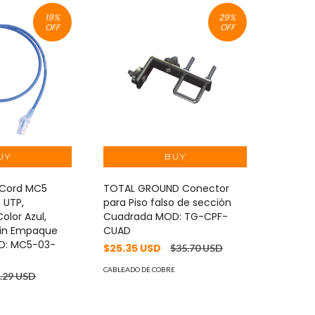
19
%
29
%
OFF
OFF
 Cord MC5
TOTAL GROUND Conector
 UTP,
para Piso falso de sección
olor Azul,
Cuadrada MOD: TG-CPF-
(Sin Empaque
CUAD
OD: MC5-03-
$25.35 USD
$35.70 USD
CABLEADO DE COBRE
.29 USD