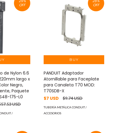
29
%
28
%
OFF
OFF
o de Nylon 6.6
PANDUIT Adaptador
1220mm largo x
Atornillable para Faceplate
olor Negro,
para Canaleta T70 MOD:
ente, Paquete
T70SDB-X
S48-175-L0
$7 USD
$9.74 USD
$57.53 USD
TUBERÍA METÁLICA CONDUIT /
ONDUIT /
ACCESORIOS