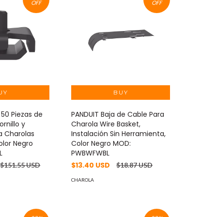
OFF
OFF
 50 Piezas de
PANDUIT Baja de Cable Para
rnillo y
Charola Wire Basket,
a Charolas
Instalación Sin Herramienta,
olor Negro
Color Negro MOD:
L
PWBWFWBL
$13.40 USD
$151.55 USD
$18.87 USD
CHAROLA