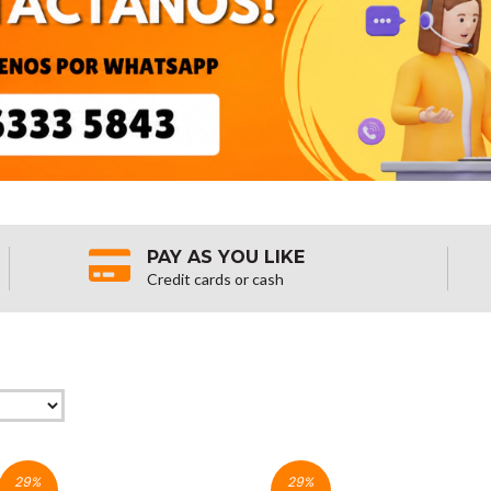
PAY AS YOU LIKE
Credit cards or cash
29
%
29
%