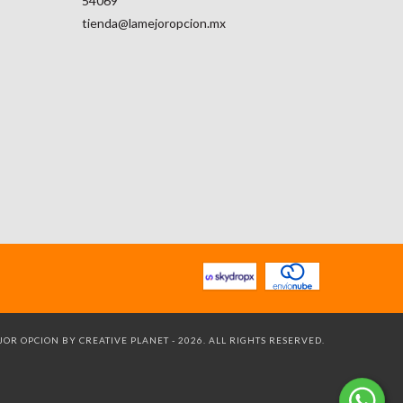
54069
tienda@lamejoropcion.mx
OR OPCION BY CREATIVE PLANET - 2026. ALL RIGHTS RESERVED.