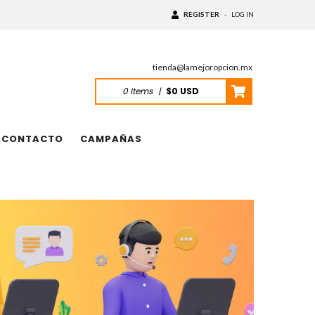
REGISTER
-
LOG IN
tienda@lamejoropcion.mx
0
Items
|
$0 USD
CONTACTO
CAMPAÑAS