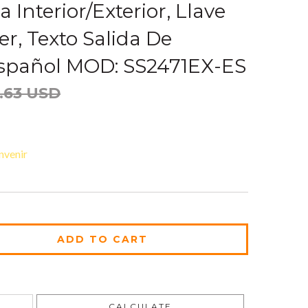
a Interior/Exterior, Llave
r, Texto Salida De
spañol MOD: SS2471EX-ES
.63 USD
nvenir
CHANGE ZIPCODE
CALCULATE