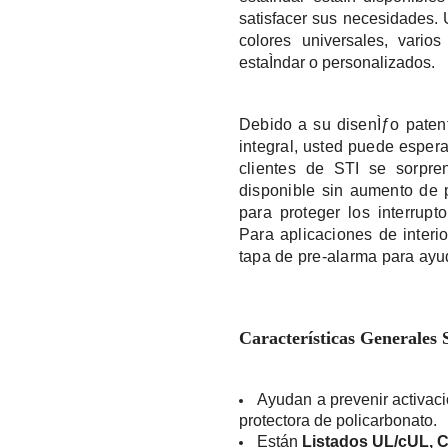
satisfacer sus necesidades. U
colores universales, varios
estaÌndar o personalizados.
Debido a su disenÌƒo patent
integral, usted puede esper
clientes de STI se sorpren
disponible sin aumento de pr
para proteger los interrupt
Para aplicaciones de interio
tapa de pre-alarma para ayuda
Características Generales 
Ayudan a prevenir activaci
protectora de policarbonato.
Están
Listados UL/cUL,