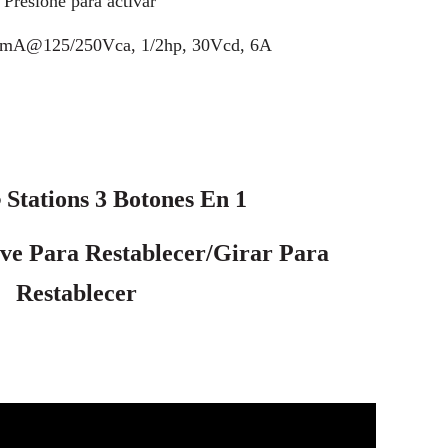
Presione para activar
0mA@125/250Vca,
1/2hp, 30Vcd, 6A
Stations 3 Botones En 1
®
e Para Restablecer/Girar Para
Restablecer