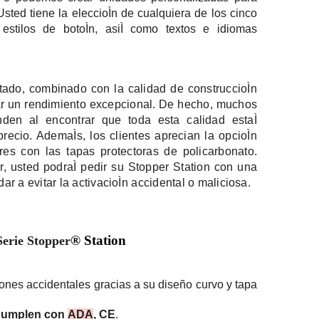
sted tiene la eleccioÌn de cualquiera de los cinco
 estilos de botoÌn, asiÌ como textos e idiomas
ado, combinado con la calidad de construccioÌn
ar un rendimiento excepcional. De hecho, muchos
den al encontrar que toda esta calidad estaÌ
ecio. AdemaÌs, los clientes aprecian la opcioÌn
ores con las tapas protectoras de policarbonato.
r, usted podraÌ pedir su Stopper Station con una
r a evitar la activacioÌn accidental o maliciosa.
® Station
Serie Stopper
ones accidentales gracias a su diseño curvo y tapa
 Cumplen con
ADA
, CE
.