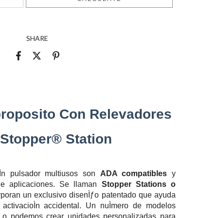
SHARE
proposito Con Relevadores
 Stopper® Station
oÌn pulsador multiusos son
ADA compatibles
y
e aplicaciones. Se llaman
Stopper Stations o
orporan un exclusivo disenÌƒo patentado que ayuda
a activacioÌn accidental. Un nuÌmero de modelos
les o podemos crear unidades personalizadas para