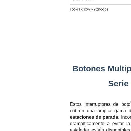
I DON'T KNOW MY ZIPCODE
Botones Multi
Serie
Estos interruptores de bot
cubren una amplia gama d
estaciones de parada
. Inc
dramaÌticamente a evitar l
estaÌndar estaÌn disponib