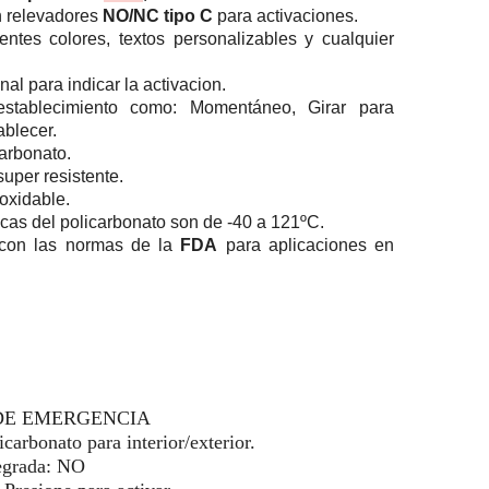
n relevadores
NO/NC tipo C
para activaciones.
entes colores, textos personalizables y cualquier
al para indicar la activacion.
establecimiento como: Momentáneo, Girar para
ablecer.
carbonato.
uper resistente.
noxidable.
icas del policarbonato son de -40 a 121ºC.
 con las normas de la
FDA
para aplicaciones en
DA DE EMERGENCIA
icarbonato para interior/exterior.
tegrada: NO