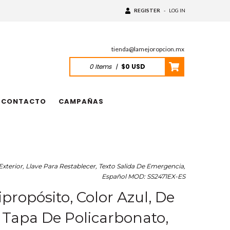
REGISTER
-
LOG IN
tienda@lamejoropcion.mx
0
Items
|
$0 USD
CONTACTO
CAMPAÑAS
Exterior, Llave Para Restablecer, Texto Salida De Emergencia,
Español MOD: SS2471EX-ES
propósito, Color Azul, De
n Tapa De Policarbonato,