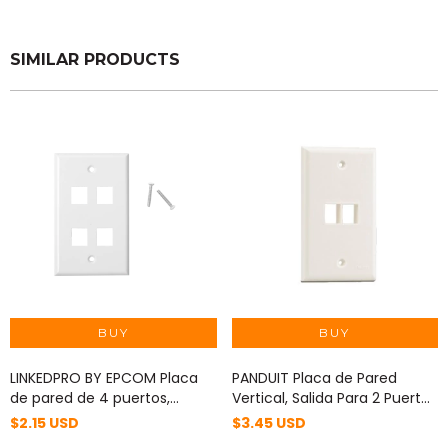
SIMILAR PRODUCTS
LINKEDPRO BY EPCOM Placa
PANDUIT Placa de Pared
de pared de 4 puertos,
Vertical, Salida Para 2 Puertos
Keystone, Color Blanco MOD:
Keystone, Color Blanco MOD:
$2.15 USD
$3.45 USD
LP-FP-19
NK2FNWH