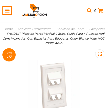
0
Home
-
Cableado Estructurado
-
Cableado de Cobre
-
Faceplates
-
PANDUIT Placa de Pared Vertical Clásica, Salida Para 4 Puertos Mini-
Com Inclinados, Con Espacios Para Etiquetas, Color Blanco Mate MOD:
CFPSL4IWY
22
%
OFF