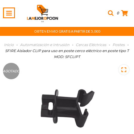
0
OBTEN ENVIO GRATIS A PARTIR DE 5,000
Inicio
-
Automatización e Intrusión
-
Cercas Eléctricas
-
Postes
-
SFIRE Aislador CLIP para uso en poste cerco eléctrico en poste tipo T
MOD: SFCLIPT
AGOTADO