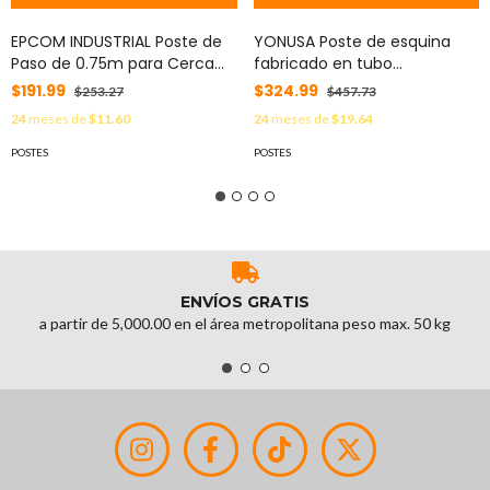
EPCOM INDUSTRIAL Poste de
YONUSA Poste de esquina
Paso de 0.75m para Cerca
fabricado en tubo
Electrificada. Tubo
galvanizado con 5 aisladores
$191.99
$324.99
$253.27
$457.73
Galvanizado cal. 18 de 1"Diam.
instalados MOD: FENCEPOST4
24
meses de
$11.60
24
meses de
$19.64
con Tapón y 3 Aisladores
Instalados. MOD: SYS-POST-7
POSTES
POSTES
ENVÍOS GRATIS
a partir de 5,000.00 en el área metropolitana peso max. 50 kg