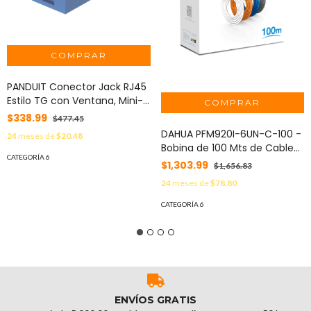
PANDUIT Conector Jack RJ45
Estilo TG con Ventana, Mini-
Com, Categoría 6, de 8
$338.99
$477.45
posiciones y 8 cables, Color
DAHUA PFM920I-6UN-C-100 -
24
meses de
$20.48
Azul MOD: CJH688TGBU
Bobina de 100 Mts de Cable
CATEGORÍA 6
UTP Cat6/ 100% Cobre/ Color
$1,303.99
$1,656.83
Blanco/ Cubierta Retardante
24
meses de
$78.80
de Flama con Certificación
CE CPR Eca/ Ideal para Video
CATEGORÍA 6
y Redes/
ENVÍOS GRATIS