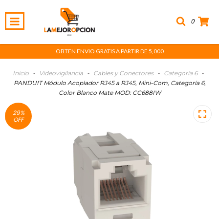
0
OBTEN ENVIO GRATIS A PARTIR DE 5,000
Inicio
-
Videovigilancia
-
Cables y Conectores
-
Categoría 6
-
PANDUIT Módulo Acoplador RJ45 a RJ45, Mini-Com, Categoría 6,
Color Blanco Mate MOD: CC688IW
29
%
OFF